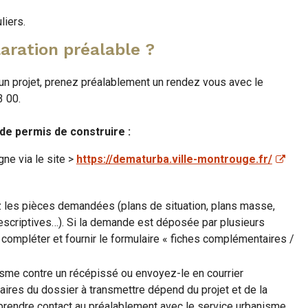
liers.
ration préalable ?
un projet, prenez préalablement un rendez vous avec le
3 00.
e permis de construire :
gne via le site >
https://dematurba.ville-montrouge.fr/
z les pièces demandées (plans de situation, plans masse,
escriptives…). Si la demande est déposée par plusieurs
compléter et fournir le formulaire « fiches complémentaires /
sme contre un récépissé ou envoyez-le en courrier
es du dossier à transmettre dépend du projet et de la
e prendre contact au préalablement avec le service urbanisme