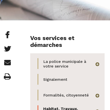
Partager

Vos services et
cette
démarches
Partager

page
cette
Partager
La police municipale à

sur
afficher
page
votre service
cette
Facebook
Imprimer

sur
Signalement
page
Twitter
par
Formalités, citoyenneté
afficher
e-
Habitat, Travaux,