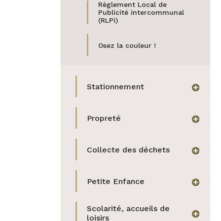
Règlement Local de
Publicité intercommunal
(RLPi)
Osez la couleur !
Stationnement
afficher
Propreté
afficher
Collecte des déchets
afficher
Petite Enfance
afficher
Scolarité, accueils de
afficher
loisirs