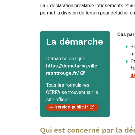
La « déclaration préalable lotissements et a
permet la division de terrain pour détacher un
Cas part
La démarche
Si
m²
Démarche en ligne :
Po
https://dematurba.ville-
fa
montrouge.fr/
d
Tous les formulaires
CERFA se trouvent sur le
site officiel
service-public.fr
Qui est concerné par la dé