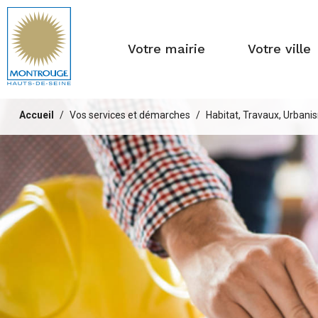
Fenêtre
de
Votre mairie
Votre ville
chat
Vous
Accueil
Vos services et démarches
Habitat, Travaux, Urban
êtes
ici :