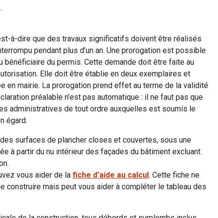
.
est-à-dire que des travaux significatifs doivent être réalisés
 interrompu pendant plus d’un an. Une prorogation est possible
 bénéficiaire du permis. Cette demande doit être faite au
autorisation. Elle doit être établie en deux exemplaires et
n mairie. La prorogation prend effet au terme de la validité
éclaration préalable n’est pas automatique : il ne faut pas que
des administratives de tout ordre auxquelles est soumis le
n égard.
 des surfaces de plancher closes et couvertes, sous une
ée à partir du nu intérieur des façades du bâtiment excluant
on.
ouvez vous aider de la
fiche d’aide au calcul
. Cette fiche ne
de construire mais peut vous aider à compléter le tableau des
rticale de la construction, tous débords et surplombs inclus