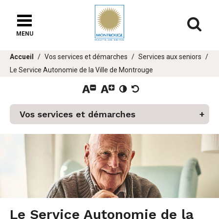
Fenêtre
de
Af
chat
MENU
Vous
Accueil
Vos services et démarches
Services aux seniors
êtes
Le Service Autonomie de la Ville de Montrouge
ici :
er
Vos services et démarches
u
Le Service Autonomie de la