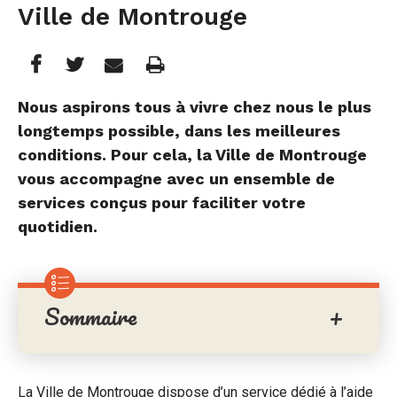
Ville de Montrouge
Partager
Partager
Imprimer
Partager




cette
cette
cette
Nous aspirons tous à vivre chez nous le plus
longtemps possible, dans les meilleures
page
page
page
conditions. Pour cela, la Ville de Montrouge
sur
sur
par
vous accompagne avec un ensemble de
services conçus pour faciliter votre
Facebook
Twitter
e-
quotidien.
mail
Sommaire
La Ville de Montrouge dispose d’un service dédié à l’aide