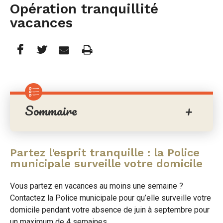
Opération tranquillité
vacances
Partager
Partager
Imprimer
Partager




cette
cette
cette
page
page
page
Sommaire
sur
sur
par
Facebook
Twitter
e-
mail
Partez l'esprit tranquille : la Police
municipale surveille votre domicile
Vous partez en vacances au moins une semaine ?
Contactez la Police municipale pour qu’elle surveille votre
domicile pendant votre absence de juin à septembre pour
un maximum de 4 semaines.