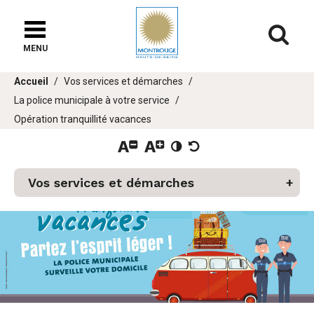
Fenêtre
de
Af
chat
MENU
Vous
Accueil
Vos services et démarches
êtes
La police municipale à votre service
ici :
Opération tranquillité vacances
er
Vos services et démarches
u