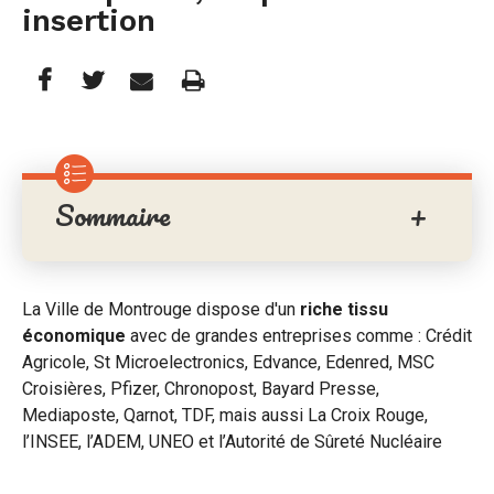
insertion
Partager
Partager
Imprimer
Partager




cette
cette
cette
page
page
page
Sommaire
sur
sur
par
Facebook
Twitter
e-
mail
La Ville de Montrouge dispose d'un
riche tissu
économique
avec de grandes entreprises comme : Crédit
Agricole, St Microelectronics, Edvance, Edenred, MSC
Croisières, Pfizer, Chronopost, Bayard Presse,
Mediaposte, Qarnot, TDF, mais aussi La Croix Rouge,
l’INSEE, l’ADEM, UNEO et l’Autorité de Sûreté Nucléaire