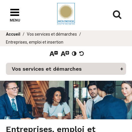
Fenêtre
de
Af
chat
MENU
Vous
Accueil
Vos services et démarches
êtes
Entreprises, emploi et insertion
ici :
er
Vos services et démarches
u
Entreprises, emploi et