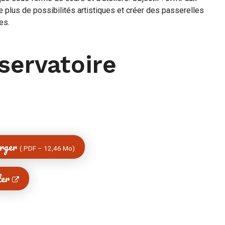
e plus de possibilités artistiques et créer des passerelles
es.
servatoire
arger
(
PDF
–
12,46 Mo
)
ter