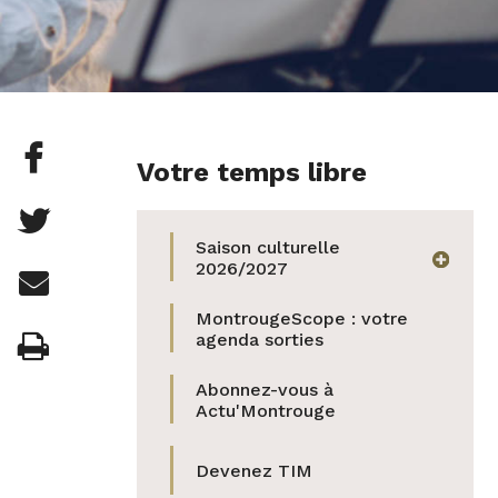
Partager

Votre temps libre
cette
Partager

page
Saison culturelle
cette
afficher
2026/2027
Partager

sur
page
MontrougeScope : votre
cette
Facebook
Imprimer
agenda sorties

sur
page
Twitter
Abonnez-vous à
par
Actu'Montrouge
e-
Devenez TIM