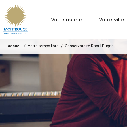
Fenêtre
de
Votre mairie
Votre ville
chat
Vous
Accueil
Votre temps libre
Conservatoire Raoul Pugno
êtes
ici :