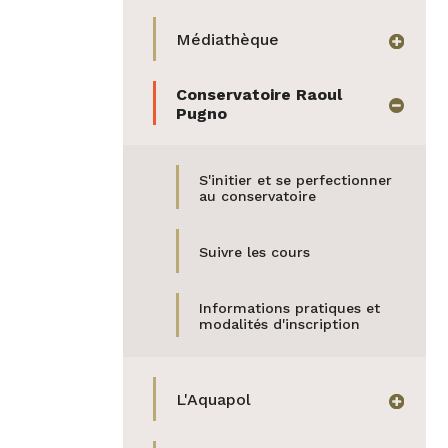
mail
Médiathèque
afficher
Conservatoire Raoul
masquer
Pugno
(actif)
S'initier et se perfectionner
au conservatoire
Suivre les cours
Informations pratiques et
modalités d'inscription
L'Aquapol
afficher