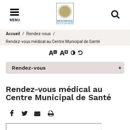
Fenêtre
de
Af
chat
MENU
Vous
Accueil
Rendez-vous
êtes
Rendez-vous médical au Centre Municipal de Santé
ici :
Rendez-vous
Rendez-vous médical au
Centre Municipal de Santé
Partager
Partager
Imprimer
Partager




cette
cette
cette