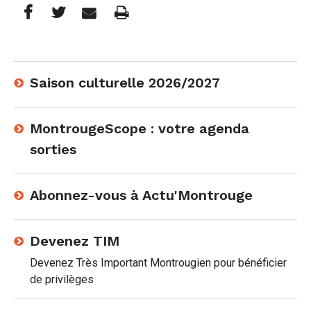
Partager
Partager
Imprimer
Partager




cette
cette
cette
page
page
page
Saison culturelle 2026/2027
sur
sur
par
Facebook
Twitter
e-
MontrougeScope : votre agenda
sorties
mail
Abonnez-vous à Actu'Montrouge
Devenez TIM
Devenez Très Important Montrougien pour bénéficier
de privilèges