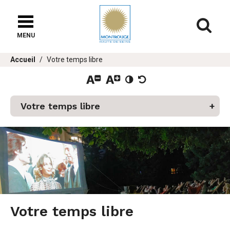
Fenêtre
de
Af
chat
MENU
Vous
Accueil
Votre temps libre
êtes
ici :
(actif)
Votre temps libre
er
u
Votre temps libre