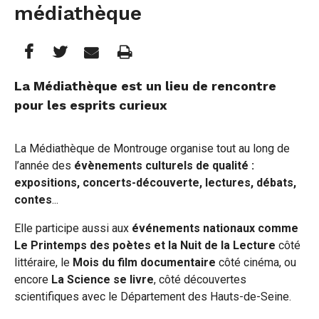
médiathèque
Partager
Partager
Imprimer
Partager




cette
cette
cette
La Médiathèque est un lieu de rencontre
pour les esprits curieux
page
page
page
sur
sur
par
La Médiathèque de Montrouge organise tout au long de
Facebook
Twitter
e-
l’année des
évènements culturels de qualité :
expositions, concerts-découverte, lectures, débats,
mail
contes
...
Elle participe aussi aux
événements nationaux comme
Le Printemps des poètes et la Nuit de la Lecture
côté
littéraire, le
Mois du film documentaire
côté cinéma, ou
encore
La Science se livre
, côté découvertes
scientifiques avec le Département des Hauts-de-Seine.