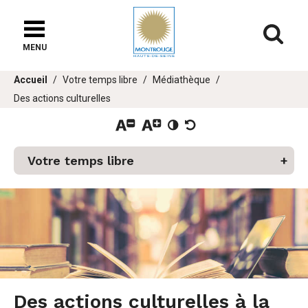
Fenêtre
de
Af
chat
MENU
Vous
Accueil
Votre temps libre
Médiathèque
êtes
Des actions culturelles
ici :
Votre temps libre
er
u
Des actions culturelles à la