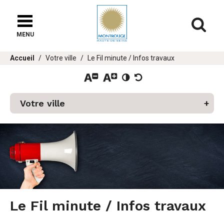
Fenêtre
de
Af
chat
MENU
Vous
Accueil
Votre ville
Le Fil minute / Infos travaux
êtes
ici :
er
u
Votre ville
Le Fil minute / Infos travaux