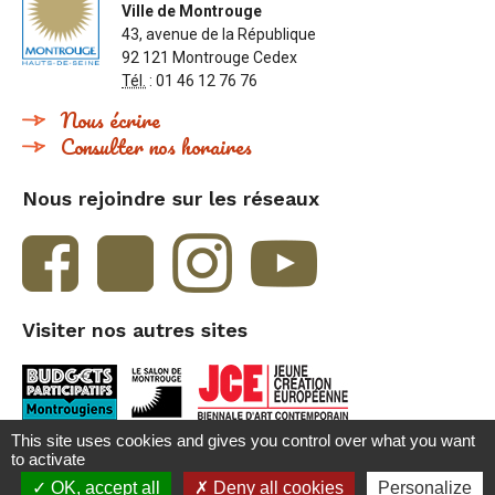
Ville de Montrouge
43, avenue de la République
92 121 Montrouge Cedex
Tél.
: 01 46 12 76 76
Nous écrire
Consulter nos horaires
Nous rejoindre sur les réseaux
Visiter nos autres sites
This site uses cookies and gives you control over what you want
to activate
Besoin d'aide ?
Accueil
Contact
Crédits et mentions légales
OK, accept all
Deny all cookies
Personalize