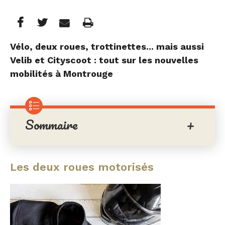
Partager
Partager
Imprimer
Partager




cette
cette
cette
Vélo, deux roues, trottinettes... mais aussi
Velib et Cityscoot : tout sur les nouvelles
page
page
page
mobilités à Montrouge
sur
sur
par
Facebook
Twitter
e-
Sommaire
mail
Les deux roues motorisés