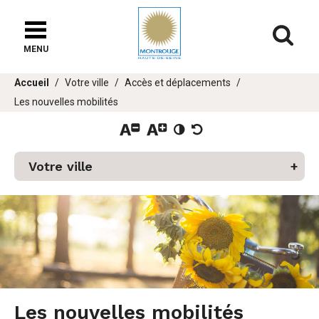
Fenêtre
de
Af
chat
MENU
Vous
Accueil
Votre ville
Accès et déplacements
êtes
Les nouvelles mobilités
ici :
er
u
Votre ville
Les nouvelles mobilités