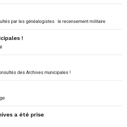
tés par les généalogistes : le recensement militaire
cipales !
té
onsultés des Archives municipales !
uge
ives a été prise