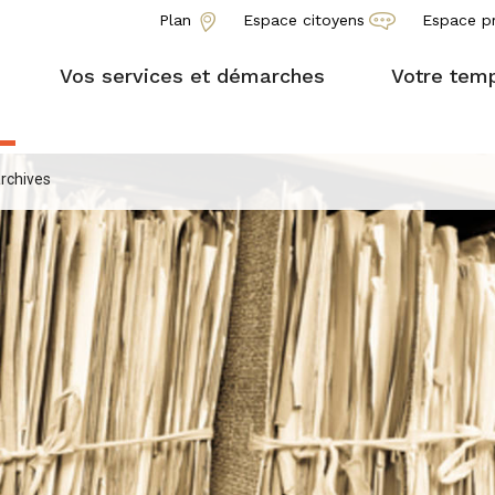
Plan
Espace citoyens
Espace p
Vos services et démarches
Votre temp
rchives