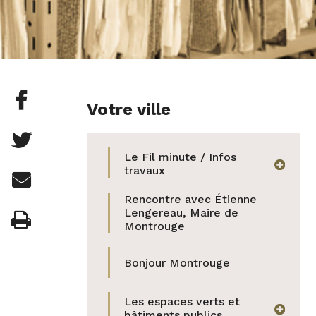
Partager

Votre ville
cette
Partager

page
Le Fil minute / Infos
cette
afficher
travaux
Partager

sur
page
Rencontre avec Étienne
cette
Facebook
Lengereau, Maire de
Imprimer

sur
Montrouge
page
Twitter
par
Bonjour Montrouge
e-
Les espaces verts et
afficher
bâtiments publics