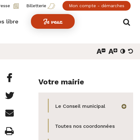
resse
Billetterie
Mon compte - démarches
Je veux
Af
s libre
Partager

Votre mairie
cette
Partager

page
cette
Le Conseil municipal
afficher
Partager

sur
page
cette
Facebook
Toutes nos coordonnées
Imprimer

sur
page