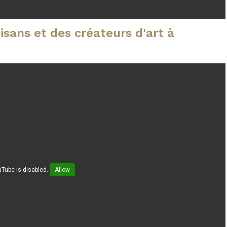
isans et des créateurs d'art à
Tube is disabled.
Allow