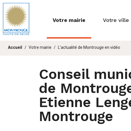
Fenêtre
de
Votre mairie
Votre ville
chat
Vous
Accueil
Votre mairie
L’actualité de Montrouge en vidéo
êtes
ici :
Conseil munici
de Montrouge
Etienne Leng
Montrouge