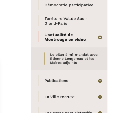
Twitter
Démocratie participative
par
e-
Territoire Vallée Sud -
Grand-Paris
mail
L’actualité de
masquer
Montrouge en vidéo
(actif)
Le bilan à mi-mandat avec
Etienne Lengereau et les
Maires adjoints
Publications
afficher
La Ville recrute
afficher
Les actes administratifs