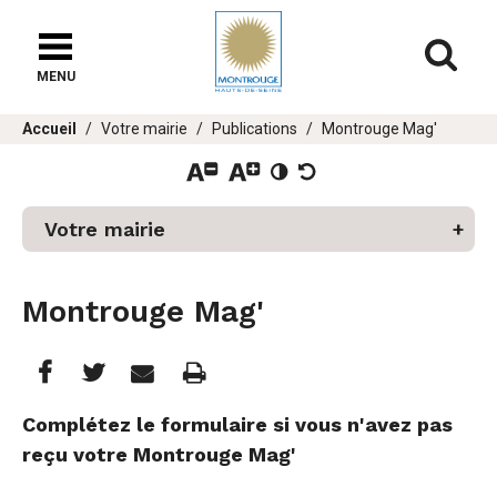
Fenêtre
de
Af
chat
MENU
er
Vous
Accueil
Votre mairie
Publications
Montrouge Mag'
u
êtes
ici :
Votre mairie
Montrouge Mag'
Partager
Partager
Imprimer
Partager




cette
cette
cette
Complétez le formulaire si vous n'avez pas
reçu votre Montrouge Mag'
page
page
page