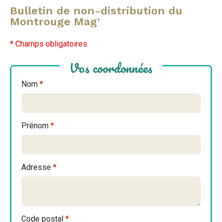
sur
sur
par
Bulletin de non-distribution du
Montrouge Mag'
Facebook
Twitter
e-
mail
* Champs obligatoires
Vos coordonnées
Nom
*
Prénom
*
Adresse
*
Code postal
*