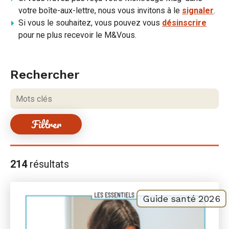
votre boîte-aux-lettre, nous vous invitons à le
signaler
.
Si vous le souhaitez, vous pouvez vous
désinscrire
pour ne plus recevoir le M&Vous.
Rechercher
Rechercher
une
Mots
publication
clés
Résultats
214
résultats
de
la
recherche
Guide santé 2026