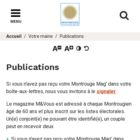
Fenêtre
de
Af
chat
MENU
er
Vous
Accueil
Votre mairie
Publications
u
êtes
ici :
Publications
Si vous n'avez pas reçu votre Montrouge Mag' dans votre
boîte-aux-lettres, nous vous invitons à le
signaler
.
Le magazine M&Vous est adressé à chaque Montrougien
âgé de 60 ans et plus inscrit sur les listes électorales.
Un(e) conjoint(e) ne pouvant être identifié(e), un couple
peut en recevoir deux.
Si vous n'avez pas reçu votre Montrouge Mag' dans