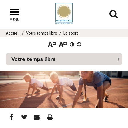
Fenêtre
de
Af
chat
MENU
Vous
Accueil
Votre temps libre
Le sport
êtes
ici :
Votre temps libre
er
u
Partager
Partager
Imprimer
Partager



