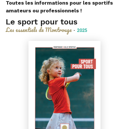
cette
cette
cette
Toutes les informations pour les sportifs
amateurs ou professionnels !
page
page
page
Le sport pour tous
sur
sur
par
Les essentiels de Montrouge
-
2025
Facebook
Twitter
e-
mail