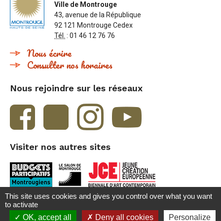
Ville de Montrouge
43, avenue de la République
92 121 Montrouge Cedex
Tél.
: 01 46 12 76 76
Nous écrire
Consulter nos horaires
Nous rejoindre sur les réseaux
Visiter nos autres sites
This site uses cookies and gives you control over what you want
to activate
Besoin d'aide ?
Accueil
Contact
Crédits et mentions légales
OK, accept all
Deny all cookies
Personalize