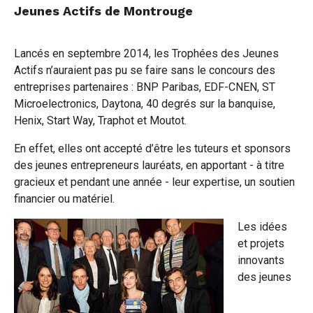
Jeunes Actifs de Montrouge
page
page
page
sur
sur
par
Lancés en septembre 2014, les Trophées des Jeunes
Facebook
Twitter
e-
Actifs n’auraient pas pu se faire sans le concours des
entreprises partenaires : BNP Paribas, EDF-CNEN, ST
mail
Microelectronics, Daytona, 40 degrés sur la banquise,
Henix, Start Way, Traphot et Moutot.
En effet, elles ont accepté d’être les tuteurs et sponsors
des jeunes entrepreneurs lauréats, en apportant - à titre
gracieux et pendant une année - leur expertise, un soutien
financier ou matériel.
Les idées
et projets
innovants
des jeunes