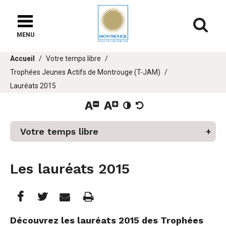
Fenêtre
de
Af
chat
MENU
Vous
Accueil
Votre temps libre
êtes
Trophées Jeunes Actifs de Montrouge (T-JAM)
ici :
Lauréats 2015
Votre temps libre
er
Les lauréats 2015
u
Partager
Partager
Imprimer
Partager




cette
cette
cette
Découvrez les lauréats 2015 des Trophées