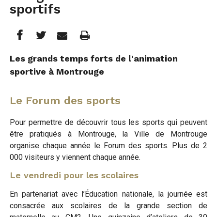
sportifs
Partager
Partager
Imprimer
Partager




cette
cette
cette
Les grands temps forts de l'animation
sportive à Montrouge
page
page
page
sur
sur
par
Le Forum des sports
Facebook
Twitter
e-
Pour permettre de découvrir tous les sports qui peuvent
mail
être pratiqués à Montrouge, la Ville de Montrouge
organise chaque année le Forum des sports. Plus de 2
000 visiteurs y viennent chaque année.
Le vendredi pour les scolaires
En partenariat avec l’Éducation nationale, la journée est
consacrée aux scolaires de la grande section de