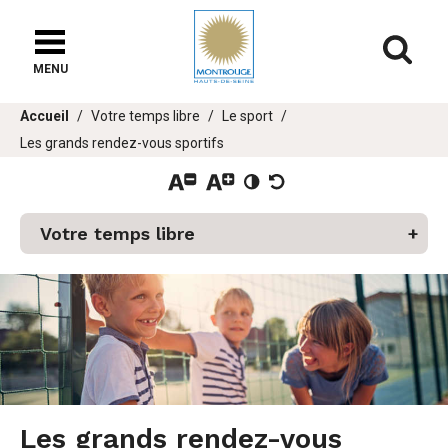
Fenêtre
de
Af
chat
MENU
Vous
Accueil
Votre temps libre
Le sport
êtes
Les grands rendez-vous sportifs
ici :
Votre temps libre
er
u
Les grands rendez-vous