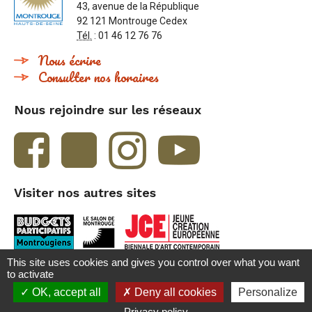
43, avenue de la République
92 121 Montrouge Cedex
Tél.
: 01 46 12 76 76
Nous écrire
Consulter nos horaires
Nous rejoindre sur les réseaux
Visiter nos autres sites
This site uses cookies and gives you control over what you want
to activate
Accueil
Contact
Crédits et mentions légales
Besoin d'aide ?
OK, accept all
Deny all cookies
Personalize
Plan du site
Accessibilité : Partiellement conforme
Privacy policy