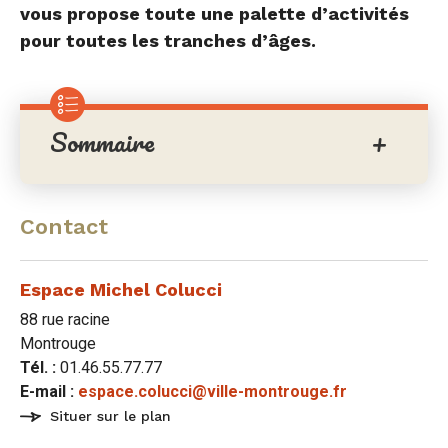
sur
sur
par
vous propose toute une palette d’activités
pour toutes les tranches d’âges.
Facebook
Twitter
e-
mail
Sommaire
Contact
Espace Michel Colucci
88 rue racine
Montrouge
Tél. :
01.46.55.77.77
E-mail :
espace.colucci@ville-montrouge.fr
Situer sur le plan