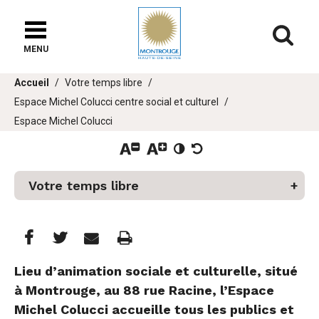
Fenêtre
de
Af
chat
MENU
Vous
Accueil
Votre temps libre
êtes
Espace Michel Colucci centre social et culturel
ici :
Espace Michel Colucci
Votre temps libre
er
Partager
Partager
Imprimer
u
Partager




cette
cette
cette
Lieu d’animation sociale et culturelle, situé
à Montrouge, au 88 rue Racine, l’Espace
page
page
page
Michel Colucci accueille tous les publics et