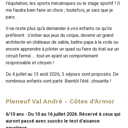
l’équitation, les sports mécaniques ou le stage sportif ! Il
page
page
page
me faudra bien faire un choix ; toutefois, je sais que je
sur
sur
pars...
par
Facebook
Twitter
Il ne reste plus qu’à demander à vos enfants ce qu’ils
e-
préfèrent : s’initier aux jeux du cirque, devenir un grand
mail
architecte en châteaux de sable, battre papa à la voile ou
encore apprendre à piloter un quad ou faire du trial sur un
circuit fermé……tout en ayant un comportement
responsable et citoyen !
Du 4 juillet au 13 août 2026, 5 séjours sont proposés. De
nombreux enfants vont partir. Bientôt l’été…chouette !
Pleneuf Val André - Côtes d'Armor
6/10 ans - Du 10 au 16 juillet 2026. Réservé à ceux qui
auront passé avec succès le test d’aisance
aquatique.