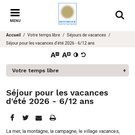
Fenêtre
de
Af
chat
MENU
Vous
Accueil
Votre temps libre
Séjours de vacances
êtes
Séjour pour les vacances d'été 2026 - 6/12 ans
ici :
Votre temps libre
er
Séjour pour les vacances
d'été 2026 - 6/12 ans
u
Partager
Partager
Imprimer
Partager




cette
cette
cette
La mer, la montagne, la campagne, le village vacances,