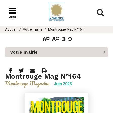
Fenêtre
de
Af
chat
MENU
er
Vous
Accueil
Votre mairie
Montrouge Mag N°164
u
êtes
ici :
Votre mairie
Partager
Partager
Imprimer
Partager




Montrouge Mag N°164
cette
cette
cette
Montrouge Magazine
-
Juin 2023
page
page
page
sur
sur
par
Facebook
Twitter
e-