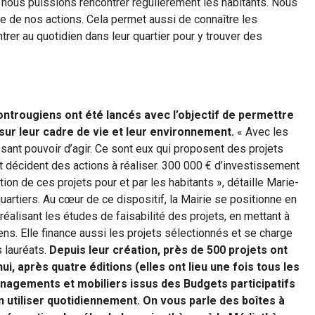
ue nous puissions rencontrer régulièrement les habitants. Nous
ée de nos actions. Cela permet aussi de connaître les
trer au quotidien dans leur quartier pour y trouver des
ontrougiens ont été lancés avec l’objectif de permettre
sur leur cadre de vie et leur environnement.
« Avec les
ssant pouvoir d’agir. Ce sont eux qui proposent des projets
 et décident des actions à réaliser. 300 000 € d’investissement
ion de ces projets pour et par les habitants », détaille Marie-
uartiers. Au cœur de ce dispositif, la Mairie se positionne en
n réalisant les études de faisabilité des projets, en mettant à
ns. Elle finance aussi les projets sélectionnés et se charge
s lauréats.
Depuis leur création, près de 500 projets ont
ui, après quatre éditions (elles ont lieu une fois tous les
énagements et mobiliers issus des Budgets participatifs
 utiliser quotidiennement. On vous parle des boîtes à