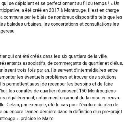
 qui se déploient et se perfectionnent au fil du temps ! « Un
rticipative, a été créé en 2017 à Montrouge. Il est en charge
s la commune par le biais de nombreux dispositifs tels que les
 les balades urbaines, les concertations et consultations,les
engereau
er qui ont été créés dans les six quartiers de la ville.
résentants associatifs, de commerçants du quartier et d’élus,
nissent trois fois par an. Ils servent d’intermédiaires entre
re remonter les éventuels problèmes et trouver des solutions
Ils permettent aussi de recenser les besoins et de faire
rd’hui, les comités de quartier réunissent 150 Montrougiens
itons régulièrement, notamment en amont de la mise en œuvre
. Cela a, par exemple, été le cas pour l’écriture du plan de
 ou encore l’année dernière dans la définition d’un pré-projet
ntrouge », précise le Maire.