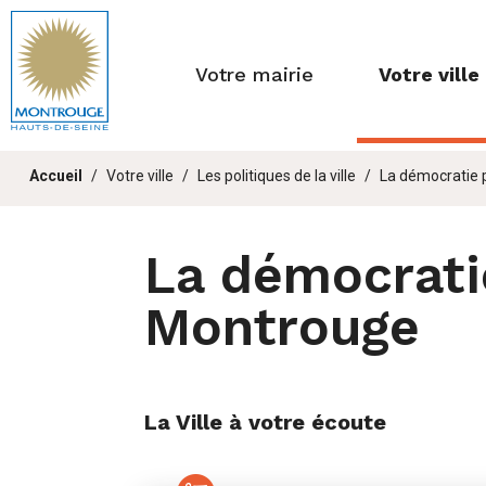
Fenêtre
de
Votre mairie
Votre ville
chat
Vous
Accueil
Votre ville
Les politiques de la ville
La démocratie 
êtes
ici :
La démocratie
Montrouge
La Ville à votre écoute