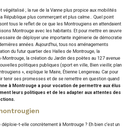
 végétalisé ; la rue de la Vanne plus propice aux mobilités
 la République plus commerçant et plus calme... Quel point
sont tous le reflet de ce que les Montrougiens en attendaient
uisons Montrouge avec les habitants. Et pour mettre en œuvre
nécessaire de déployer une importante ingénierie de démocratie
x dernières années. Aujourd’hui, tous nos aménagements
réation du futur quartier des Halles de Montrouge, la
lon-Montrouge, la création du Jardin des poètes au 127 avenue
velles politiques publiques (sport en ville, Bien vieillir, plan
ntrougiens », explique le Maire, Étienne Lengereau. Car pour
voir tenir ses promesses et de se remettre en question quand
enne à Montrouge a pour vocation de permettre aux élus
ment leurs politiques et de les adapter aux attentes des
ctions.
 montrougien
 déploie-t-elle concrètement à Montrouge ? Eh bien c’est un