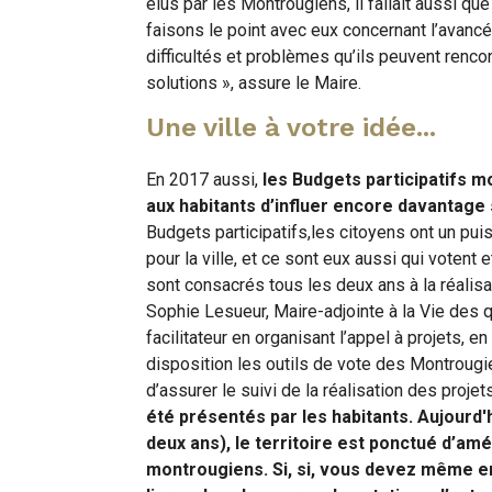
élus par les Montrougiens, il fallait aussi q
faisons le point avec eux concernant l’avanc
difficultés et problèmes qu’ils peuvent rencon
solutions », assure le Maire.
Une ville à votre idée...
En 2017 aussi,
les Budgets participatifs m
aux habitants d’influer encore davantage 
Budgets participatifs,les citoyens ont un pui
pour la ville, et ce sont eux aussi qui votent
sont consacrés tous les deux ans à la réalisat
Sophie Lesueur, Maire-adjointe à la Vie des q
facilitateur en organisant l’appel à projets, e
disposition les outils de vote des Montrougie
d’assurer le suivi de la réalisation des projet
été présentés par les habitants. Aujourd'h
deux ans), le territoire est ponctué d’am
montrougiens. Si, si, vous devez même en