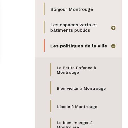
Twitter
par
Bonjour Montrouge
e-
Les espaces verts et
afficher
bâtiments publics
mail
Les politiques de la ville
masquer
La Petite Enfance à
Montrouge
Bien vieillir à Montrouge
L'école à Montrouge
Le bien-manger à
Montrouge