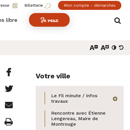
resse
Billetterie
Mon compte - démarches
Je veux
Af
s libre
Partager

Votre ville
cette
Partager

page
Le Fil minute / Infos
cette
afficher
travaux
Partager

sur
page
Rencontre avec Étienne
cette
Facebook
Lengereau, Maire de
Imprimer

sur
Montrouge
page