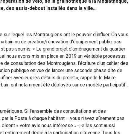
o-réparation de vélo, de la grainothèque à la Médiathèque,
ue, des assis-debout installés dans la ville…
ère sur lequel les Montrougiens ont le pouvoir d’influer. On vous
nt urbain ou de création/rénovation d’équipement public, pas
 est pas soumis. « Le grand projet d’aménagement du quartier
quel nous avons mis en place en 2019 un véritable processus
ase de consultation des Montrougiens, l’écriture d’un cahier des
réunion publique en vue de lancer une seconde phase dite de
iner avec eux les détails du projet », rappelle le Maire.
bain ont notamment été déployés sur ce modèle participatif…
umériques. Si l’ensemble des consultations et des
es par la Poste à chaque habitant – vous n’avez sûrement pas
isent « votre avis nous intéresse »–; elles sont aussi
et entièrement dédié à la participation citoyenne. Tous les