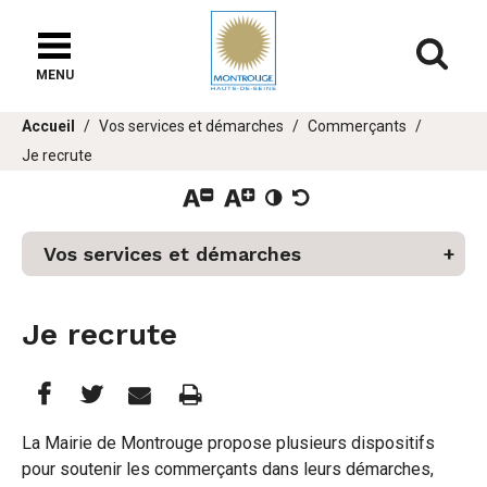
Fenêtre
de
Af
chat
MENU
Vous
Accueil
Vos services et démarches
Commerçants
êtes
Je recrute
ici :
er
Vos services et démarches
u
Je recrute
Partager
Partager
Imprimer
Partager




cette
cette
cette
La Mairie de Montrouge propose plusieurs dispositifs
pour soutenir les commerçants dans leurs démarches,
page
page
page