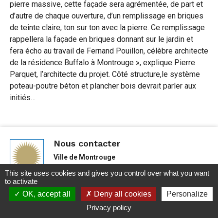
pierre massive, cette façade sera agrémentée, de part et
d’autre de chaque ouverture, d’un remplissage en briques
de teinte claire, ton sur ton avec la pierre. Ce remplissage
rappellera la façade en briques donnant sur le jardin et
fera écho au travail de Fernand Pouillon, célèbre architecte
de la résidence Buffalo à Montrouge », explique Pierre
Parquet, l’architecte du projet. Côté structure,le système
poteau-poutre béton et plancher bois devrait parler aux
initiés…
Nous contacter
Ville de Montrouge
43, avenue de la République
This site uses cookies and gives you control over what you want
92 121 Montrouge Cedex
to activate
Tél.
: 01 46 12 76 76
Besoin d'aide ?
OK, accept all
Deny all cookies
Personalize
Nous écrire
Privacy policy
Consulter nos horaires