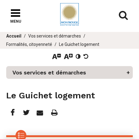
Fenêtre
de
Af
chat
MENU
Vous
Accueil
Vos services et démarches
êtes
Formalités, citoyenneté
Le Guichet logement
ici :
er
Vos services et démarches
u
Le Guichet logement
Partager
Partager
Imprimer
Partager




cette
cette
cette
page
page
page