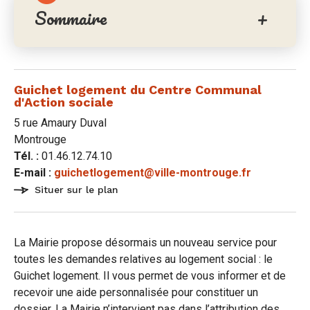
Sommaire
sur
sur
par
Facebook
Twitter
e-
mail
Guichet logement du Centre Communal
d'Action sociale
5 rue Amaury Duval
Montrouge
Tél. :
01.46.12.74.10
E-mail :
guichetlogement@ville-montrouge.fr
Situer sur le plan
La Mairie propose désormais un nouveau service pour
toutes les demandes relatives au logement social : le
Guichet logement. Il vous permet de vous informer et de
recevoir une aide personnalisée pour constituer un
dossier. La Mairie n’intervient pas dans l’attribution des