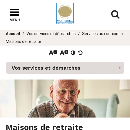
Fenêtre
de
Af
chat
MENU
Vous
Accueil
Vos services et démarches
Services aux seniors
êtes
Maisons de retraite
ici :
er
Vos services et démarches
u
Maisons de retraite