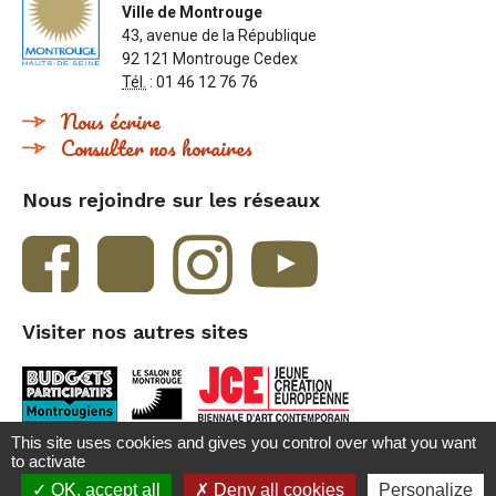
Ville de Montrouge
43, avenue de la République
92 121 Montrouge Cedex
Tél.
: 01 46 12 76 76
Nous écrire
Consulter nos horaires
Nous rejoindre sur les réseaux
Visiter nos autres sites
This site uses cookies and gives you control over what you want
to activate
Accueil
Contact
Crédits et mentions légales
Besoin d'aide ?
OK, accept all
Deny all cookies
Personalize