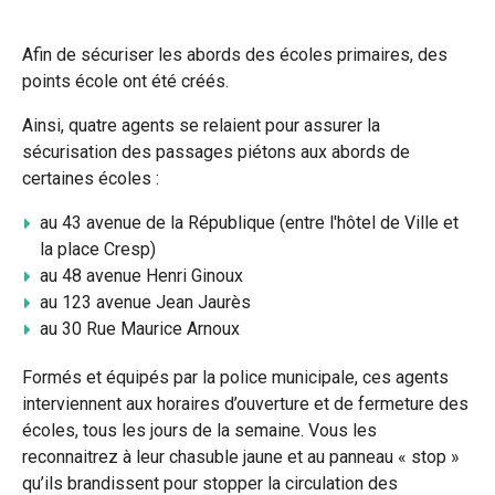
sur
sur
par
Afin de sécuriser les abords des écoles primaires, des
Facebook
Twitter
e-
points école ont été créés.
mail
Ainsi, quatre agents se relaient pour assurer la
sécurisation des passages piétons aux abords de
certaines écoles :
au 43 avenue de la République (entre l'hôtel de Ville et
la place Cresp)
au 48 avenue Henri Ginoux
au 123 avenue Jean Jaurès
au 30 Rue Maurice Arnoux
Formés et équipés par la police municipale, ces agents
interviennent aux horaires d’ouverture et de fermeture des
écoles, tous les jours de la semaine. Vous les
reconnaitrez à leur chasuble jaune et au panneau « stop »
qu’ils brandissent pour stopper la circulation des