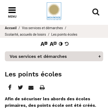
Fenêtre
de
Af
chat
MENU
Vous
Accueil
Vos services et démarches
êtes
Scolarité, accueils de loisirs
Les points écoles
ici :
er
Vos services et démarches
u
Les points écoles
Partager
Partager
Imprimer
Partager




cette
cette
cette
Afin de sécuriser les abords des écoles
primaires, des points école ont été créés.
page
page
page