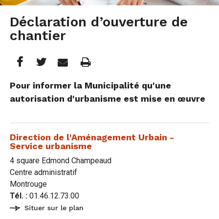
Déclaration d’ouverture de
chantier
Partager
Partager
Imprimer
Partager




cette
cette
cette
Pour informer la Municipalité qu'une
autorisation d'urbanisme est mise en œuvre
page
page
page
sur
sur
par
Direction de l'Aménagement Urbain -
Facebook
Twitter
e-
Service urbanisme
mail
4 square Edmond Champeaud
Centre administratif
Montrouge
Tél. :
01.46.12.73.00
Situer sur le plan