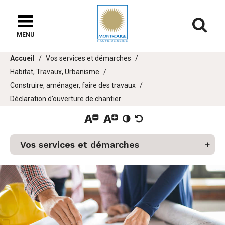
Fenêtre
de
Af
chat
MENU
Vous
Accueil
Vos services et démarches
êtes
Habitat, Travaux, Urbanisme
ici :
Construire, aménager, faire des travaux
Déclaration d’ouverture de chantier
er
u
Vos services et démarches