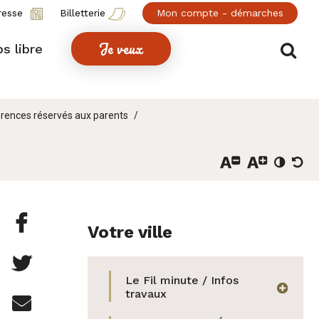
resse
Billetterie
Mon compte - démarches
Je veux
Af
s libre
érences réservés aux parents
Partager

Votre ville
cette
Partager

page
Le Fil minute / Infos
cette
afficher
travaux
Partager

sur