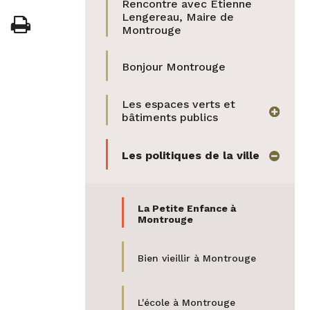
page
Rencontre avec Étienne
cette
Facebook
Lengereau, Maire de
Imprimer

sur
Montrouge
page
Twitter
par
Bonjour Montrouge
e-
Les espaces verts et
afficher
bâtiments publics
mail
Les politiques de la ville
masquer
La Petite Enfance à
Montrouge
Bien vieillir à Montrouge
L'école à Montrouge