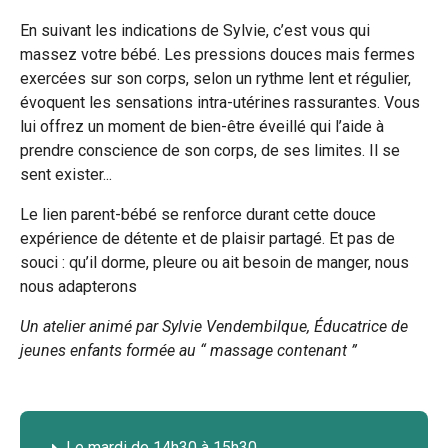
page
page
page
En suivant les indications
de Sylvie, c’est vous qui
massez votre bébé. Les pressions douces mais fermes
sur
sur
par
exercées sur son corps, selon un rythme lent et régulier,
Facebook
Twitter
e-
évoquent les sensations intra-utérines rassurantes. Vous
lui offrez un moment de bien-être éveillé qui l’aide à
mail
prendre conscience de son corps, de ses limites. Il se
sent exister...
Le lien parent-bébé se renforce durant cette douce
expérience de détente et de plaisir partagé. Et pas de
souci : qu’il dorme, pleure ou ait besoin de manger, nous
nous adapterons
Un atelier animé par Sylvie Vendembilque, Éducatrice de
jeunes enfants formée au “ massage contenant ”
Le mardi de 14h30 à 15h30