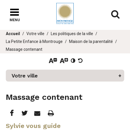
Fenêtre
de
Af
chat
MENU
Vous
Accueil
Votre ville
Les politiques de la ville
êtes
La Petite Enfance à Montrouge
Maison de la parentalité
ici :
er
Massage contenant
u
Votre ville
Massage contenant
Partager
Partager
Imprimer
Partager




cette
cette
cette
Sylvie vous guide