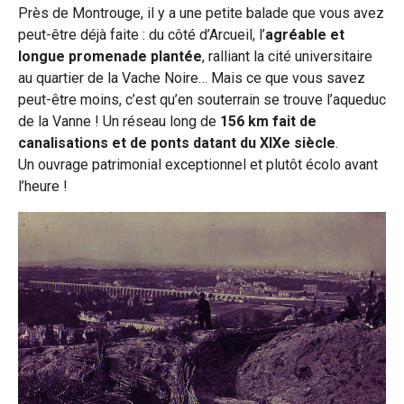
cette
cette
cette
Près de Montrouge, il y a une petite balade que vous avez
peut-être déjà faite : du côté d’Arcueil, l’
agréable et
page
page
page
longue promenade plantée
, ralliant la cité universitaire
sur
sur
au quartier de la Vache Noire… Mais ce que vous savez
par
peut-être moins, c’est qu’en souterrain se trouve l’aqueduc
Facebook
Twitter
e-
de la Vanne ! Un réseau long de
156 km fait de
canalisations et de ponts datant du XIXe siècle
.
mail
Un ouvrage patrimonial exceptionnel et plutôt écolo avant
l’heure !