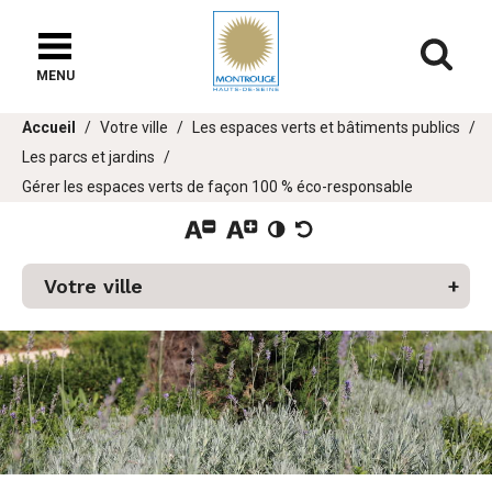
Fenêtre
de
Af
chat
MENU
Vous
Accueil
Votre ville
Les espaces verts et bâtiments publics
êtes
Les parcs et jardins
ici :
er
Gérer les espaces verts de façon 100 % éco-responsable
u
Votre ville