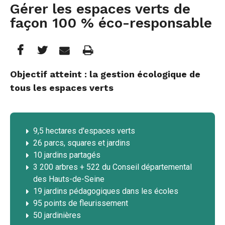
Gérer les espaces verts de
façon 100 % éco-responsable
Partager
Partager
Imprimer
Partager




cette
cette
cette
Objectif atteint : la gestion écologique de
tous les espaces verts
page
page
page
sur
sur
par
Facebook
Twitter
e-
9,5 hectares d'espaces verts
26 parcs, squares et jardins
mail
10 jardins partagés
3 200 arbres + 522 du Conseil départemental
des Hauts-de-Seine
19 jardins pédagogiques dans les écoles
95 points de fleurissement
50 jardinières