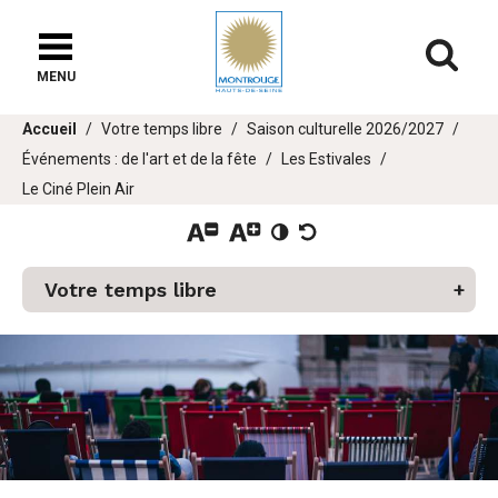
Fenêtre
de
Af
chat
MENU
Vous
Accueil
Votre temps libre
Saison culturelle 2026/2027
êtes
Événements : de l'art et de la fête
Les Estivales
ici :
Le Ciné Plein Air
Votre temps libre
er
u