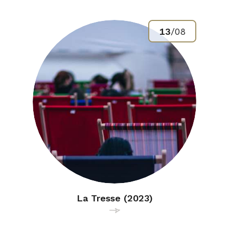
Résultats
13
/
08
de
la
recherche
La Tresse (2023)