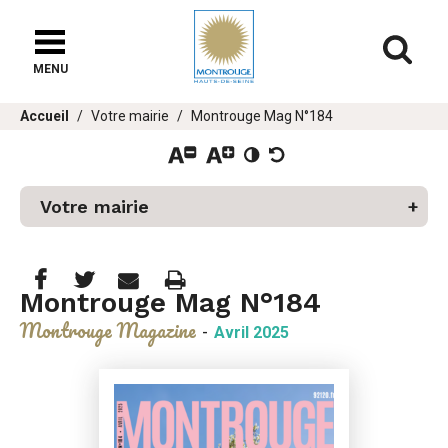
Fenêtre
de
Af
chat
MENU
er
Vous
Accueil
Votre mairie
Montrouge Mag N°184
u
êtes
ici :
Votre mairie
Partager
Partager
Imprimer
Partager




Montrouge Mag N°184
cette
cette
cette
Montrouge Magazine
-
Avril 2025
page
page
page
sur
sur
par
Facebook
Twitter
e-