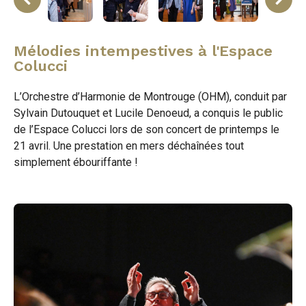
rev
Mélodies intempestives à l'Espace
Colucci
L’Orchestre d’Harmonie de Montrouge (OHM), conduit par
Sylvain Dutouquet et Lucile Denoeud, a conquis le public
de l’Espace Colucci lors de son concert de printemps le
21 avril. Une prestation en mers déchaînées tout
simplement ébouriffante !