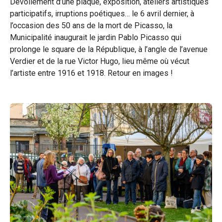
Dévoilement d’une plaque, exposition, ateliers artistiques
participatifs, irruptions poétiques… le 6 avril dernier, à
sur
sur
par
l’occasion des 50 ans de la mort de Picasso, la
Facebook
Twitter
e-
Municipalité inaugurait le jardin Pablo Picasso qui
prolonge le square de la République, à l’angle de l’avenue
mail
Verdier et de la rue Victor Hugo, lieu même où vécut
l’artiste entre 1916 et 1918. Retour en images !