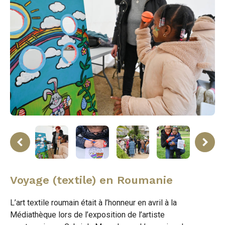
ne
rev
Voyage (textile) en Roumanie
L’art textile roumain était à l’honneur en avril à la
Médiathèque lors de l’exposition de l’artiste