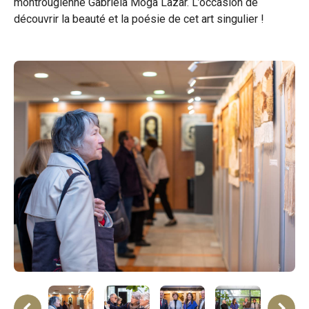
montrougienne Gabriela Moga Lazar. L’occasion de
découvrir la beauté et la poésie de cet art singulier !
ne