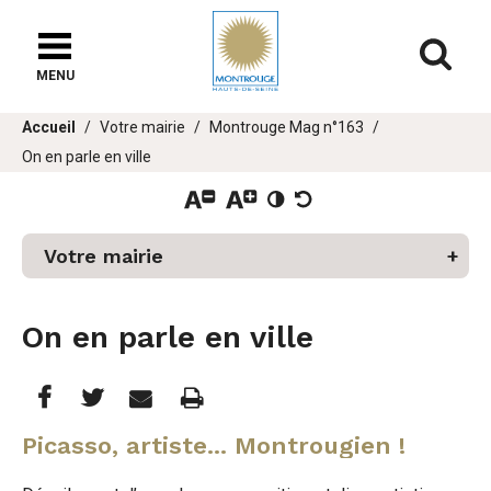
Fenêtre
de
Af
chat
MENU
er
Vous
Accueil
Votre mairie
Montrouge Mag n°163
u
êtes
On en parle en ville
ici :
Votre mairie
On en parle en ville
Partager
Partager
Imprimer
Partager




cette
cette
cette
Picasso, artiste... Montrougien !
page
page
page