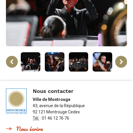
ne
rev
Nous contacter
Ville de Montrouge
43, avenue de la République
92 121 Montrouge Cedex
Tél.
: 01 46 12 76 76
Nous écrire