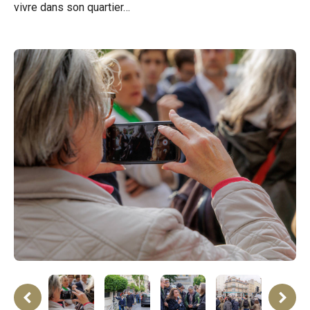
vivre dans son quartier…
ne
rev