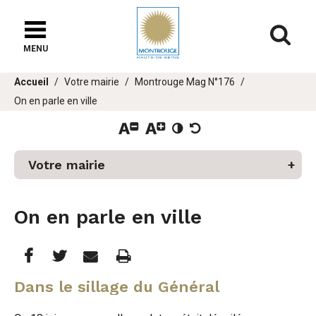
Fenêtre
de
Af
chat
MENU
er
Vous
Accueil
Votre mairie
Montrouge Mag N°176
u
êtes
On en parle en ville
ici :
Votre mairie
On en parle en ville
Partager
Partager
Imprimer
Partager




cette
cette
cette
Dans le sillage du Général
page
page
page