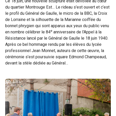
Ce 18 juin, une nouvelle sculpture était dévoilée au cœur
du quartier Montrouge Est… Le rideau s'est ouvert et c’est
sur
sur
par
le profil du Général de Gaulle, le micro de la BBC, la Croix
Facebook
Twitter
e-
de Lorraine et la silhouette de la Marianne coiffée du
bonnet phrygien qui sont apparus aux yeux du public venu
mail
e
en nombre célébrer le 84
anniversaire de l’Appel à la
Résistance lancé par le Général de Gaulle le 18 juin 1940.
Après ce bel hommage rendu par les élèves du lycée
professionnel Jean Monnet, auteurs de cette œuvre, la
cérémonie s’est poursuivie square Edmond Champeaud,
devant la stèle dédiée au Général…