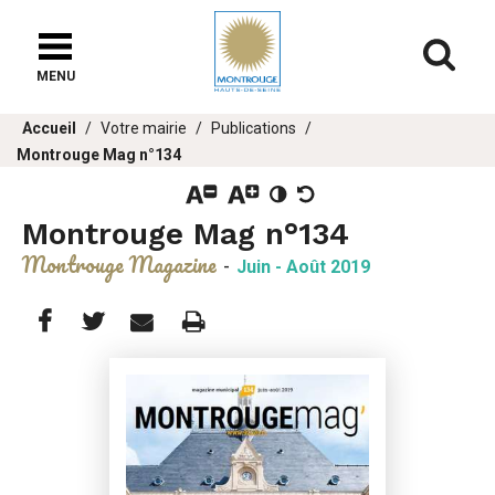
Fenêtre
de
Af
chat
MENU
er
Vous
Accueil
Votre mairie
Publications
u
êtes
Montrouge Mag n°134
ici :
Montrouge Mag n°134
Montrouge Magazine
-
Juin - Août 2019
Partager
Partager
Imprimer
Partager




cette
cette
cette
page
page
page
sur
sur
par