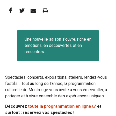
Partager
Partager
Imprimer
Partager




cette
cette
cette
page
page
page
Une nouvelle saison s'ouvre, riche en
sur
sur
par
émotions, en découvertes et en
Facebook
Twitter
e-
rencontres.
mail
Spectacles, concerts, expositions, ateliers, rendez-vous
festifs… Tout au long de l'année, la programmation
culturelle de Montrouge vous invite à vous émerveiller, à
partager et à vivre ensemble des expériences uniques.
Découvrez
toute la programmation en ligne
et
surtout : réservez vos spectacles !