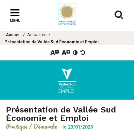
Fenêtre
de
Af
chat
MENU
Vous
Accueil
Actualités
êtes
Présentation de Vallée Sud Économie et Emploi
ici :
Présentation de Vallée Sud
Économie et Emploi
Pratique / Démarche
-
le 23/01/2026