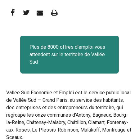
Partager
Partager
Imprimer
Partager




cette
cette
cette
page
page
page
Plus de 8000 offres d'emploi vous
sur
sur
par
attendent sur le territoire de Vallée
Facebook
Twitter
e-
Sud
mail
Vallée Sud Économie et Emploi est le service public local
de Vallée Sud — Grand Paris, au service des habitants,
des entreprises et des entrepreneurs du territoire, qui
regroupe les onze communes d’Antony, Bagneux, Bourg-
la-Reine, Châtenay-Malabry, Châtillon, Clamart, Fontenay-
aux-Roses, Le Plessis-Robinson, Malakoff, Montrouge et
Sceaux.