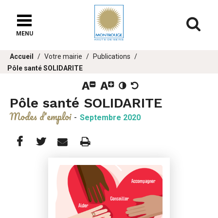
Fenêtre
de
Af
chat
MENU
er
Vous
Accueil
Votre mairie
Publications
u
êtes
Pôle santé SOLIDARITE
ici :
Pôle santé SOLIDARITE
Modes d'emploi
-
Septembre 2020
Partager
Partager
Imprimer
Partager




cette
cette
cette
page
page
page
sur
sur
par