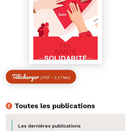
Facebook
Twitter
e-
mail
Télécharger
(
PDF
–
2,17 Mo
)
Toutes les publications
Les dernières publications