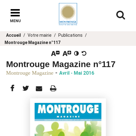
Af
MENU
er
Vous
Accueil
Votre mairie
Publications
u
êtes
Montrouge Magazine n°117
ici :
Montrouge Magazine n°117
-
Montrouge Magazine
Avril - Mai 2016
Partager
Partager
Imprimer
Partager




cette
cette
cette
page
page
page
sur
sur
par