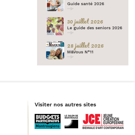
Twitter
Guide santé 2026
par
30 juillet 2026
e-
Le guide des seniors 2026
mail
28 juillet 2026
M&Vous N°11
Visiter nos autres sites