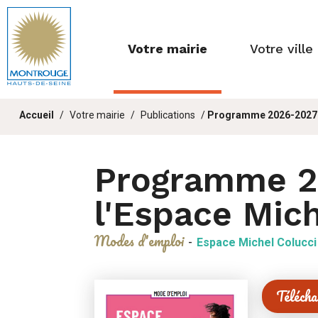
Fenêtre
de
Votre mairie
Votre ville
chat
Vous
Accueil
Votre mairie
Publications
Programme 2026-2027 d
êtes
ici :
Programme 2
l'Espace Mich
Modes d'emploi
-
Espace Michel Colucci
Téléch