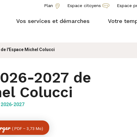
Plan
Espace citoyens
Espace p
Vos services et démarches
Votre temp
e l'Espace Michel Colucci
026-2027 de
el Colucci
 2026-2027
arger
(
PDF
–
3,73 Mo
)