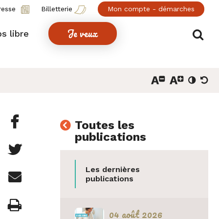
resse
Billetterie
Mon compte - démarches
Je veux
Af
s libre
Partager

Toutes les
publications
cette
Partager

page
cette
Les dernières
Partager

sur
publications
page
cette
Facebook
Imprimer

sur
04 août 2026
page