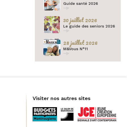
Twitter
Guide santé 2026
par
30 juillet 2026
e-
Le guide des seniors 2026
mail
28 juillet 2026
M&Vous N°11
Visiter nos autres sites