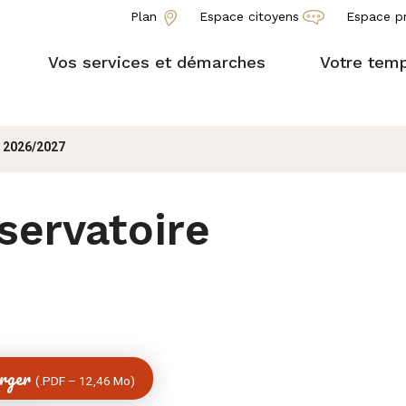
Plan
Espace citoyens
Espace p
Vos services et démarches
Votre temp
e 2026/2027
servatoire
arger
(
PDF
–
12,46 Mo
)