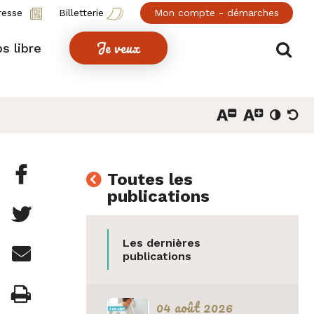
resse
Billetterie
Mon compte - démarches
Je veux
Af
s libre
Partager

Toutes les
publications
cette
Partager

page
cette
Les dernières
Partager

sur
publications
page
cette
Facebook
Imprimer

sur
04 août 2026
page