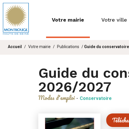
Fenêtre
de
Votre mairie
Votre ville
chat
Vous
Accueil
Votre mairie
Publications
Guide du conservatoir
êtes
ici :
Guide du con
2026/2027
Modes d'emploi
-
Conservatoire
Téléch