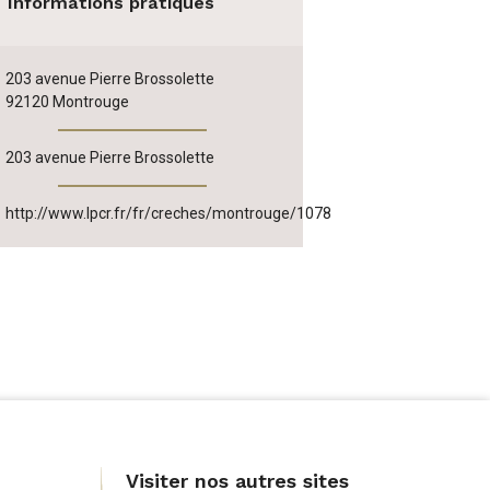
Informations pratiques
Tw
pa
e-
203 avenue Pierre Brossolette
92120 Montrouge
ma
Adresse
203 avenue Pierre Brossolette
secondaire :
te
http://www.lpcr.fr/fr/creches/montrouge/1078
ternet :
Visiter nos autres sites