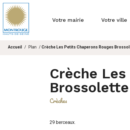
Fenêtre
de
Votre mairie
Votre ville
chat
Vous
Accueil
Plan
Crèche Les Petits Chaperons Rouges Brossol
êtes
ici :
Crèche Les
Brossolette
Crèches
29 berceaux.