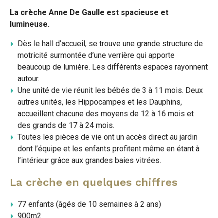
cette
cette
cette
La crèche Anne De Gaulle est spacieuse et
lumineuse.
page
page
page
Dès le hall d’accueil, se trouve une grande structure de
sur
sur
par
motricité surmontée d’une verrière qui apporte
Facebook
Twitter
beaucoup de lumière. Les différents espaces rayonnent
e-
autour.
mail
Une unité de vie réunit les bébés de 3 à 11 mois. Deux
autres unités, les Hippocampes et les Dauphins,
accueillent chacune des moyens de 12 à 16 mois et
des grands de 17 à 24 mois.
Toutes les pièces de vie ont un accès direct au jardin
dont l’équipe et les enfants profitent même en étant à
l’intérieur grâce aux grandes baies vitrées.
La crèche en quelques chiffres
77 enfants (âgés de 10 semaines à 2 ans)
900m2