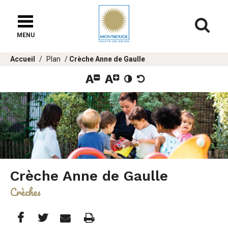
Fenêtre
de
Af
chat
MENU
Vous
Accueil
Plan
Crèche Anne de Gaulle
êtes
ici :
Crèche Anne de Gaulle
Crèches
Partager
Partager
Imprimer
Partager



