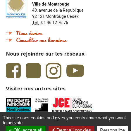
Ville de Montrouge
43, avenue de la République
92 121 Montrouge Cedex
Tél.
: 01 46 12 76 76
Nous écrire
Consulter nos horaires
Nous rejoindre sur les réseaux
Visiter nos autres sites
This site uses cookies and gives you control over what you want
to activate
Accueil
Contact
Crédits et mentions légales
Besoin d'aide ?
OK, accept all
Deny all cookies
Personalize