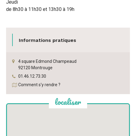
Facebook
Twitter
Jeudi
e-
de 8h30 à 11h30 et 13h30 à 19h
mail
Informations pratiques
4 square Edmond Champeaud
92120 Montrouge
Tél.
:
01.46.12.73.30
Comment s'y rendre ?
localiser