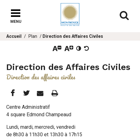
Fenêtre
de
Af
chat
MENU
Vous
Accueil
Plan
Direction des Affaires Civiles
êtes
ici :
Direction des Affaires Civiles
Direction des affaires civiles
Partager
Partager
Imprimer
Partager




cette
cette
cette
Centre Administratif
4 square Edmond Champeaud
page
page
page
Lundi, mardi, mercredi, vendredi
sur
sur
par
de 8h30 à 11h30 et 13h30 à 17h15