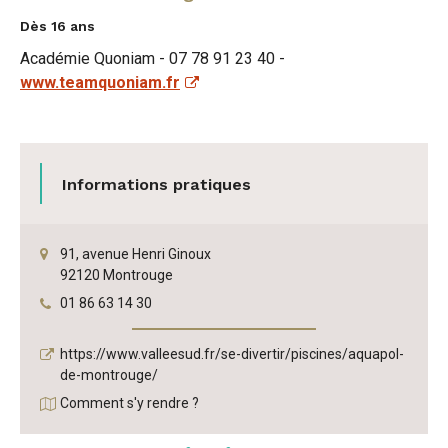
Dès 16 ans
Académie Quoniam - 07 78 91 23 40 -
www.teamquoniam.fr
Informations pratiques
91, avenue Henri Ginoux
92120 Montrouge
Tél.
:
01 86 63 14 30
Site
https://www.valleesud.fr/se-divertir/piscines/aquapol-
internet :
de-montrouge/
Comment s'y rendre ?