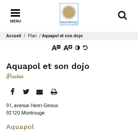
Fenêtre
de
Af
chat
MENU
Vous
Accueil
Plan
Aquapol et son dojo
êtes
ici :
Aquapol et son dojo
Piscine
Partager
Partager
Imprimer
Partager




cette
cette
cette
91, avenue Henri-Ginoux
92120 Montrouge
page
page
page
Aquapol
sur
sur
par