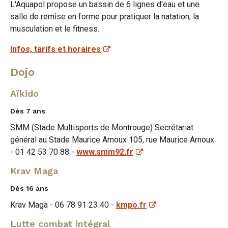
Facebook
Twitter
e-
L'Aquapol propose un bassin de 6 lignes d'eau et une
salle de remise en forme pour pratiquer la natation, la
mail
musculation et le fitness.
Infos, tarifs et horaires
Dojo
Aïkido
Dès 7 ans
SMM (Stade Multisports de Montrouge) Secrétariat
général au Stade Maurice Arnoux 105, rue Maurice Arnoux
- 01 42 53 70 88 -
www.smm92.fr
Krav Maga
Dès 16 ans
Krav Maga - 06 78 91 23 40 -
kmpo.fr
Lutte combat intégral