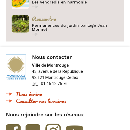
Les vendredis en harmonie
Catégorie :
Rencontre
Permanences du jardin partagé Jean
Monnet
Nous contacter
Ville de Montrouge
43, avenue de la République
92 121 Montrouge Cedex
Tél.
: 01 46 12 76 76
Nous écrire
Consulter nos horaires
Nous rejoindre sur les réseaux