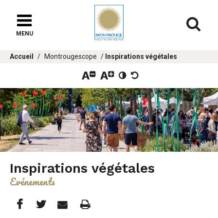
Fenêtre
de
Af
chat
MENU
Vous
Accueil
Montrougescope
Inspirations végétales
êtes
ici :
Inspirations végétales
Evénements
Partager
Partager
Imprimer
Partager



