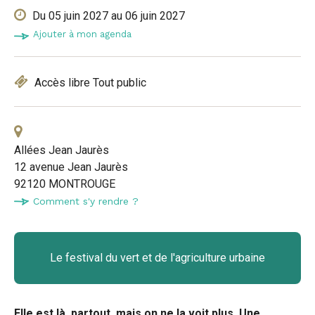
cette
cette
cette

Du 05 juin 2027
au 06 juin 2027
page
page
page
Ajouter à mon agenda
sur
sur
par

Accès libre
Tout public
Facebook
Twitter
e-
mail

Allées Jean Jaurès
12 avenue Jean Jaurès
92120 MONTROUGE
Comment s'y rendre ?
Le festival du vert et de l'agriculture urbaine
Elle est là, partout, mais on ne la voit plus. Une