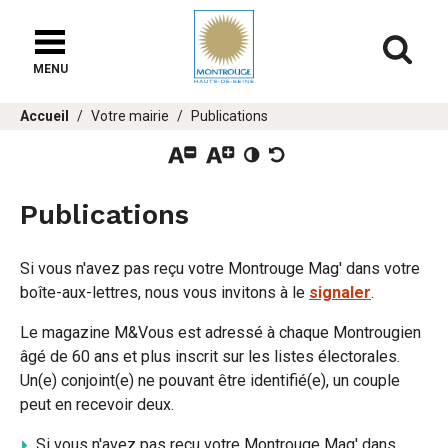
Fenêtre
de
Af
chat
MENU
er
Vous
Accueil
Votre mairie
Publications
u
êtes
ici :
Publications
Si vous n'avez pas reçu votre Montrouge Mag' dans votre
boîte-aux-lettres, nous vous invitons à le
signaler
.
Le magazine M&Vous est adressé à chaque Montrougien
âgé de 60 ans et plus inscrit sur les listes électorales.
Un(e) conjoint(e) ne pouvant être identifié(e), un couple
peut en recevoir deux.
Si vous n'avez pas reçu votre Montrouge Mag' dans