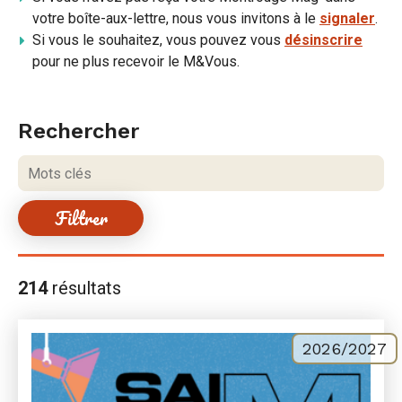
votre boîte-aux-lettre, nous vous invitons à le
signaler
.
Si vous le souhaitez, vous pouvez vous
désinscrire
pour ne plus recevoir le M&Vous.
Rechercher
Rechercher
une
Mots
publication
clés
Résultats
214
résultats
de
la
recherche
2026/2027