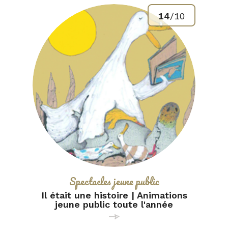
14
/
10
Catégorie :
Spectacles jeune public
Il était une histoire | Animations
jeune public toute l'année