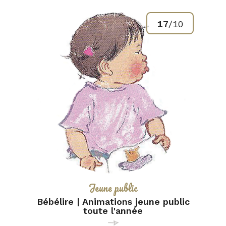
17
/
10
Catégorie :
Jeune public
Bébélire | Animations jeune public
toute l'année