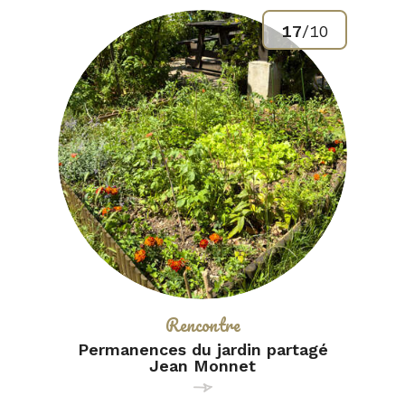
17
/
10
Catégorie :
Rencontre
Permanences du jardin partagé
Jean Monnet