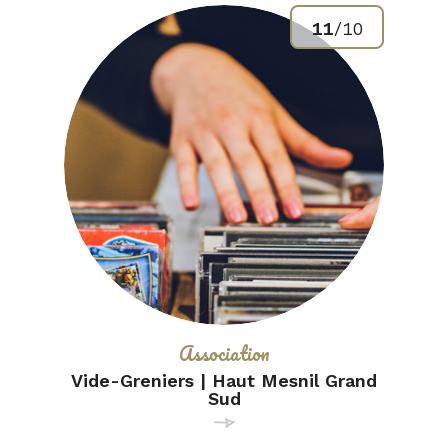
11
/
10
Catégorie :
Association
Vide-Greniers | Haut Mesnil Grand
Sud