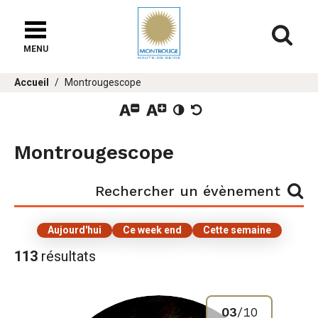
Fenêtre
de
Af
chat
MENU
Vous
Accueil
Montrougescope
êtes
ici :
Montrougescope
Rechercher
Rechercher un évènement
un
évènement
Aujourd'hui
Ce week end
Cette semaine
113
résultats
Résultats
03
/
10
de