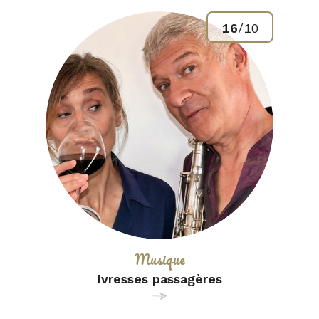
16
/
10
Catégorie :
Musique
Ivresses passagères