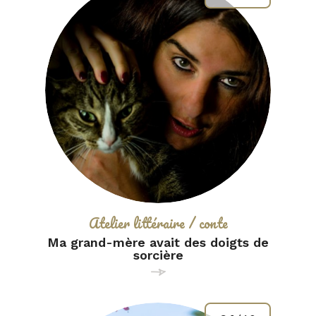
la
recherche
Catégorie :
Atelier littéraire / conte
Ma grand-mère avait des doigts de
sorcière