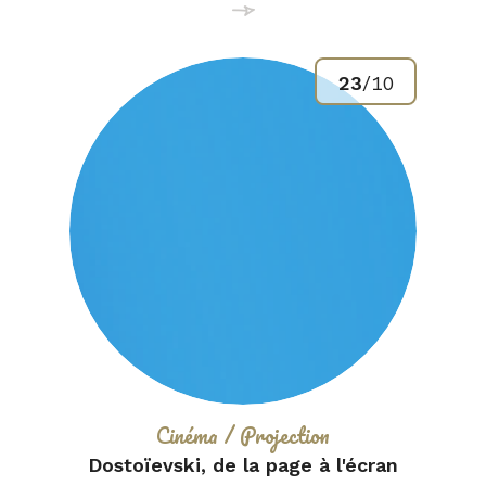
23
/
10
Catégorie :
Cinéma / Projection
Dostoïevski, de la page à l'écran