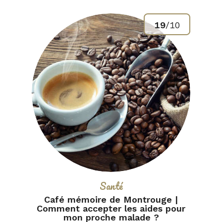
19
/
10
Catégorie :
Santé
Café mémoire de Montrouge |
Comment accepter les aides pour
mon proche malade ?