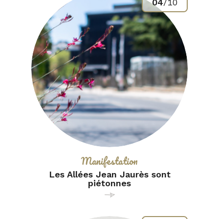
04
/
10
Catégorie :
Manifestation
Les Allées Jean Jaurès sont
piétonnes