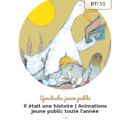
07
/
10
Catégorie :
Spectacles jeune public
Il était une histoire | Animations
jeune public toute l'année