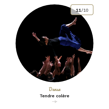
11
/
10
Catégorie :
Danse
Tendre colère