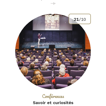
21
/
10
Catégorie :
Conférences
Savoir et curiosités