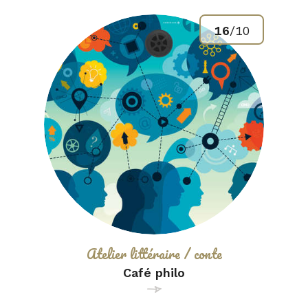
16
/
10
Catégorie :
Atelier littéraire / conte
Café philo