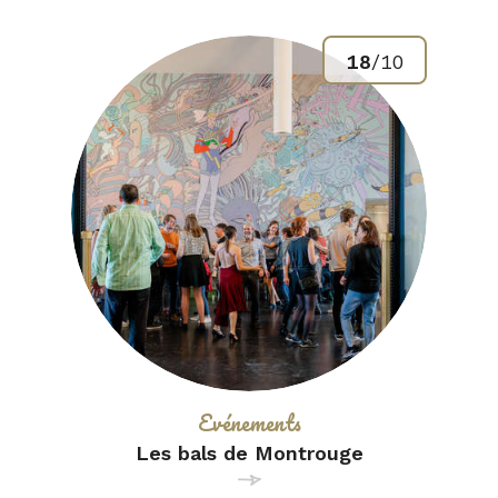
18
/
10
Catégorie :
Evénements
Les bals de Montrouge