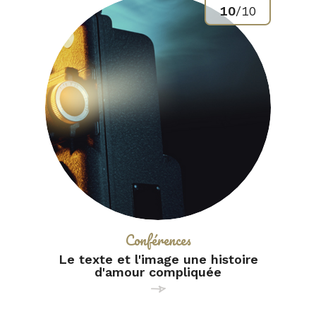
10
/
10
Catégorie :
Conférences
Le texte et l'image une histoire
d'amour compliquée