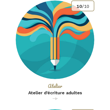
10
/
10
Catégorie :
Atelier
Atelier d'écriture adultes