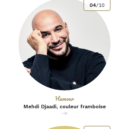
04
/
10
Catégorie :
Humour
Mehdi Djaadi, couleur framboise