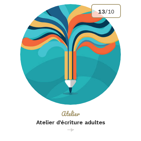
13
/
10
Catégorie :
Atelier
Atelier d'écriture adultes