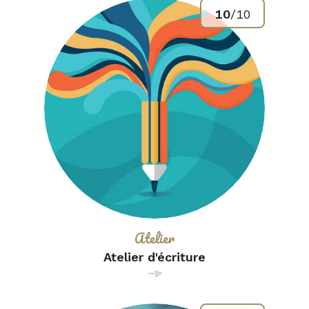
10
/
10
Catégorie :
Atelier
Atelier d'écriture