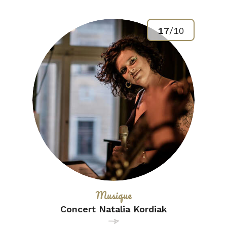
17
/
10
Catégorie :
Musique
Concert Natalia Kordiak