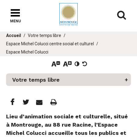
Fenêtre
de
Af
chat
MENU
Vous
Accueil
Votre temps libre
êtes
Espace Michel Colucci centre social et culturel
ici :
Espace Michel Colucci
Votre temps libre
er
Partager
Partager
Imprimer
u
Partager




cette
cette
cette
Lieu d’animation sociale et culturelle, situé
à Montrouge, au 88 rue Racine, l’Espace
page
page
page
Michel Colucci accueille tous les publics et