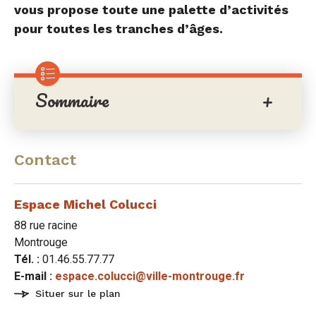
sur
sur
par
vous propose toute une palette d’activités
pour toutes les tranches d’âges.
Facebook
Twitter
e-
mail
Sommaire
Contact
Espace Michel Colucci
88 rue racine
Montrouge
Tél. :
01.46.55.77.77
E-mail :
espace.colucci@ville-montrouge.fr
Situer sur le plan